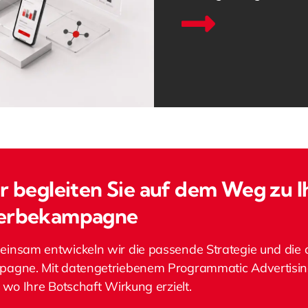
r begleiten Sie auf dem Weg zu I
rbekampagne
insam entwickeln wir die passende Strategie und die 
agne. Mit datengetriebenem Programmatic Advertising 
, wo Ihre Botschaft Wirkung erzielt.