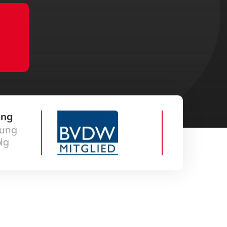
ung
uung
lg