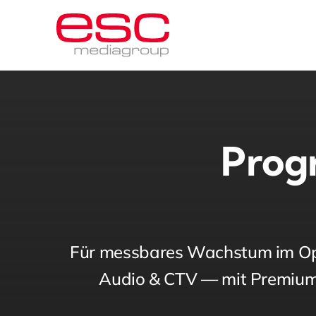
Skip
to
content
Prog
Für messbares Wachstum im Ope
Audio & CTV — mit Premium