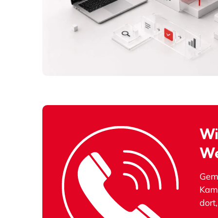
Wi
We
Geme
Kamp
dort