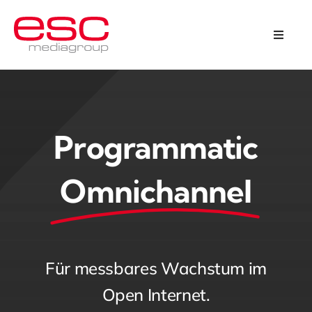
Skip
to
Toggle
Naviga
content
Programmatic Omnichannel
Kreation & Design
Programmatic
Über uns
Omnichannel
Karriere
Kontakt
Für messbares Wachstum im
Open Internet.