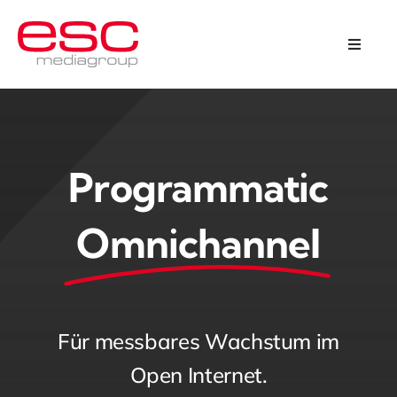
Skip
to
Toggle
Naviga
content
Programmatic Omnichannel
Kreation & Design
Programmatic
Über uns
Omnichannel
Karriere
Kontakt
Für messbares Wachstum im
Open Internet.