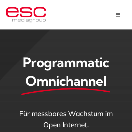
Skip
to
Toggle
Naviga
content
Programmatic Omnichannel
Kreation & Design
Programmatic
Über uns
Omnichannel
Karriere
Kontakt
Für messbares Wachstum im
Open Internet.