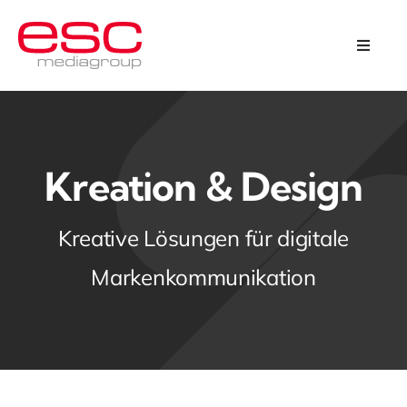
Skip
to
Toggle
Naviga
content
Programmatic Omnichannel
Kreation & Design
Kreation & Design
Über uns
Kreative Lösungen für digitale
Markenkommunikation
Karriere
Kontakt