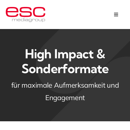
Skip
to
Toggle
Naviga
content
Programmatic Omnichannel
Kreation & Design
High Impact &
Sonderformate
Über uns
für maximale Aufmerksamkeit und
Karriere
Engagement
Kontakt