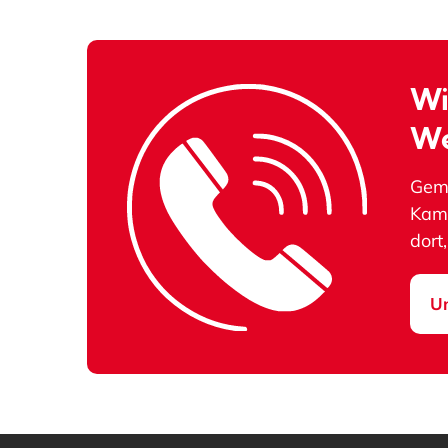
Wi
We
Geme
Kamp
dort
Un