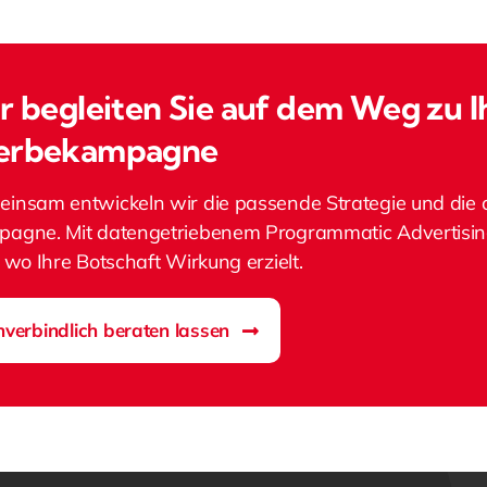
r begleiten Sie auf dem Weg zu I
rbekampagne
insam entwickeln wir die passende Strategie und die 
agne. Mit datengetriebenem Programmatic Advertising 
, wo Ihre Botschaft Wirkung erzielt.
verbindlich beraten lassen