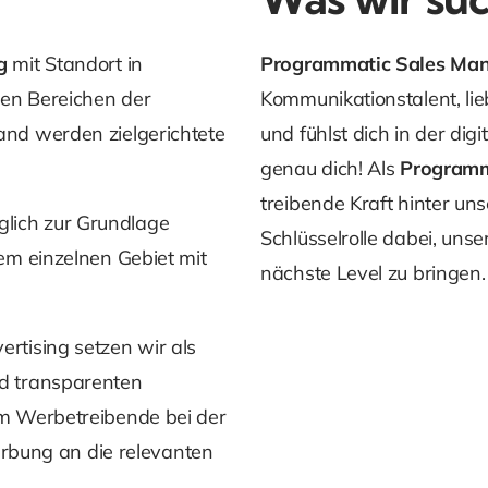
g
mit Standort in
Programmatic Sales Man
len Bereichen der
Kommunikationstalent, lie
nd werden zielgerichtete
und fühlst dich in der di
genau dich! Als
Programm
treibende Kraft hinter uns
ich zur Grundlage
Schlüsselrolle dabei, uns
em einzelnen Gebiet mit
nächste Level zu bringen.
tising setzen wir als
d transparenten
m Werbetreibende bei der
erbung an die relevanten