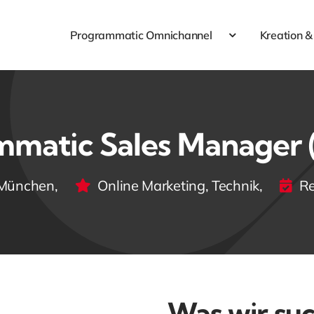
Programmatic Omnichannel
Kreation &
mmatic Sales Manager 
München
,
Online Marketing
,
Technik
,
Re
Was wir su