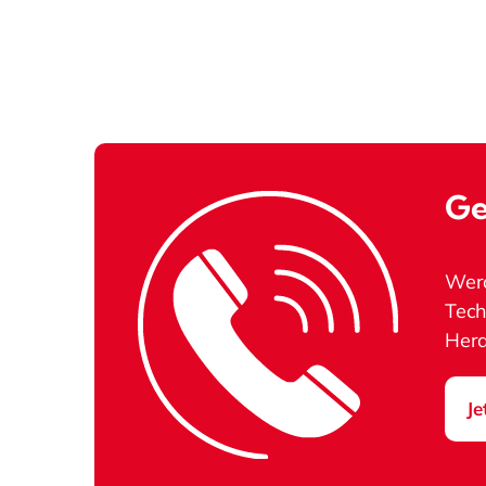
Ge
Werd
Tech
Hera
Je