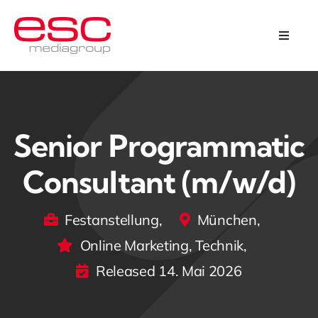
Skip
to
Toggle
Naviga
content
Programmatic Omnichannel
Kreation & Design
Senior Programmatic
Über uns
Consultant (m/w/d)
Karriere
Festanstellung
,
München
,
Online Marketing
,
Technik
,
Kontakt
Released 14. Mai 2026