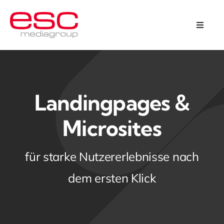
Skip
to
Toggle
Naviga
content
Programmatic Omnichannel
Kreation & Design
Landingpages &
Über uns
Microsites
Karriere
für starke Nutzererlebnisse nach
dem ersten Klick
Kontakt